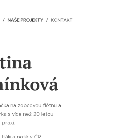
NAŠE PROJEKTY
KONTAKT
tina
ínková
áčka na zobcovou flétnu a
rka s více než 20 letou
praxí.
Itálii a poté v ČR