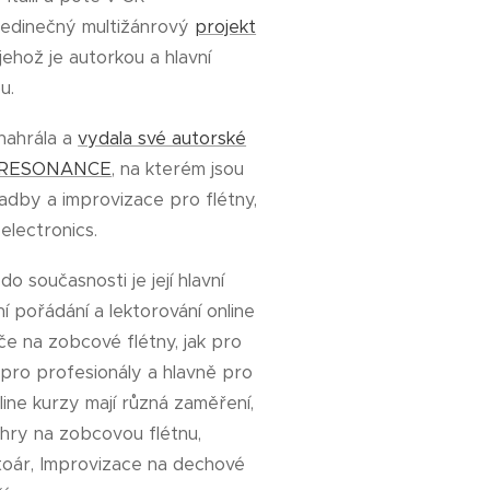
jedinečný multižánrový
projekt
 jehož je autorkou a hlavní
u.
nahrála a
vydala své autorské
m RESONANCE
, na kterém jsou
ladby a improvizace pro flétny,
 electronics.
o současnosti je její hlavní
í pořádání a lektorování online
če na zobcové flétny, jak pro
 pro profesionály a hlavně pro
ine kurzy mají různá zaměření,
 hry na zobcovou flétnu,
oár, Improvizace na dechové