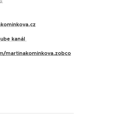
í.
kominkova.cz
uTube kanál
m/martinakominkova.zobco