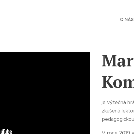
O NÁS
Mar
Kom
je výtečná hr
zkušená lekto
pedagogickou 
V roce 2019 v 