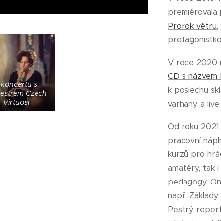
premiérovala 
Prorok větru
,
protagonistko
V roce 2020 
CD s názve
 koncertu s
k poslechu sk
hestrem Czech
Virtuosi
varhany a live
Od roku 2021 d
pracovní nápln
kurzů pro hrá
amatéry, tak i
pedagogy. Onl
např. Základy
Pestrý repert