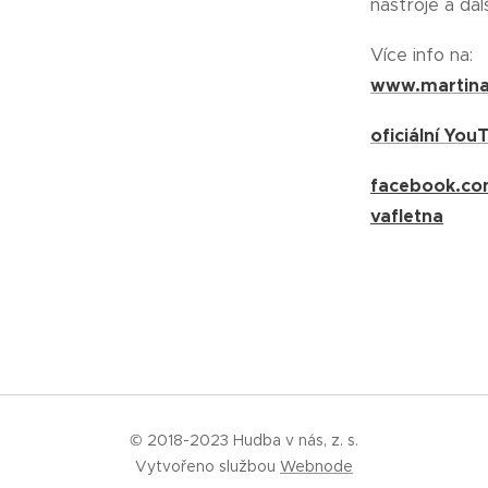
nástroje a dalš
Více info na:
www.martina
oficiální Yo
facebook.co
vafletna
© 2018-2023 Hudba v nás, z. s.
Vytvořeno službou
Webnode