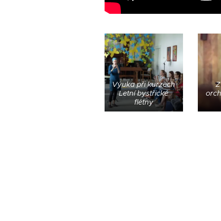
Výuka při kurzech
Z
Letní bystřické
orc
flétny